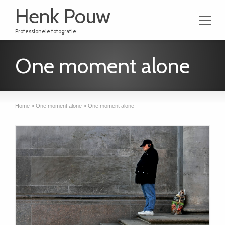
Henk Pouw
Professionele fotografie
One moment alone
Home
»
One moment alone
»
One moment alone