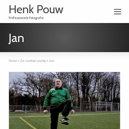
Henk Pouw
Professionele fotografie
Jan
Home
»
De voetbal voorbij
»
Jan