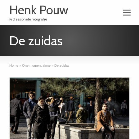
Henk Pouw
Professionele fotografie
De zuidas
Home
»
One moment alone
»
De zuidas