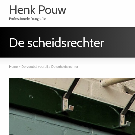
Henk Pouw
Professionele fotografie
De scheidsrechter
Home
»
De voetbal voorbij
»
De scheidsrechter